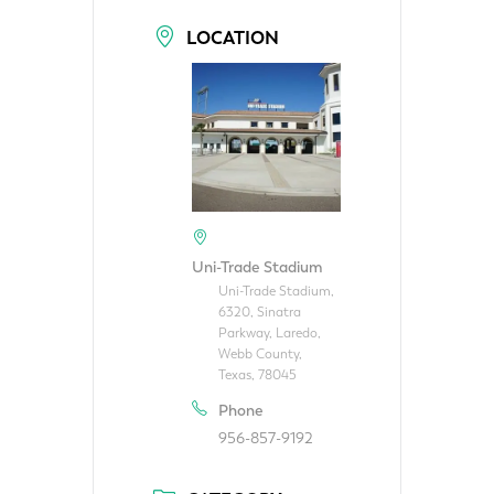
LOCATION
Uni-Trade Stadium
Uni-Trade Stadium,
6320, Sinatra
Parkway, Laredo,
Webb County,
Texas, 78045
Phone
956-857-9192