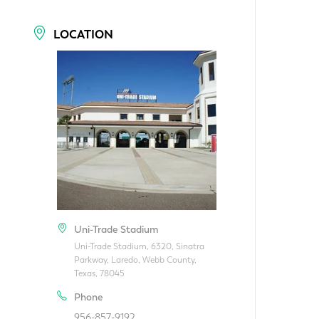
LOCATION
Uni-Trade Stadium
Uni-Trade Stadium, 6320, Sinatra
Parkway, Laredo, Webb County,
Texas, 78045
Phone
956-857-9192