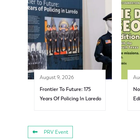
August 9, 2026
Au
Frontier To Future: 175
No
Years Of Policing In Laredo
Ed
PRV Event