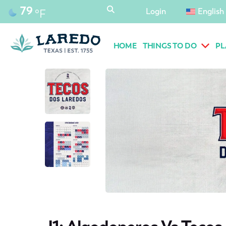
content
79
Login
English
°F
HOME
THINGS TO DO
PL